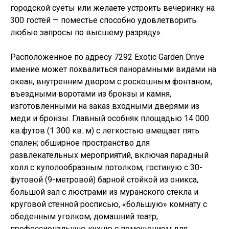
городской суеты или желаете устроить вечеринку на
300 гостей — поместье способно удовлетворить
любые запросы по высшему разряду».
Расположенное по адресу 7292 Exotic Garden Drive
имение может похвалиться панорамными видами на
океан, внутренним двором с роскошным фонтаном,
въездными воротами из бронзы и камня,
изготовленными на заказ входными дверями из
меди и бронзы. Главный особняк площадью 14 000
кв.футов (1 300 кв. м) с легкостью вмещает пять
спален; обширное пространство для
развлекательных мероприятий, включая парадный
холл с куполообразным потолком, гостиную с 30-
футовой (9-метровой) барной стойкой из оникса,
большой зал с люстрами из муранского стекла и
круговой стенной росписью, «большую» комнату с
обеденным уголком, домашний театр;
профессиональную кухню с помещением для