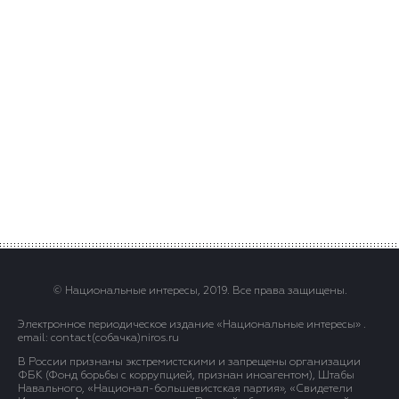
© Национальные интересы, 2019. Все права защищены.
Электронное периодическое издание «Национальные интересы» .
email: contact(сoбaчка)niros.ru
В России признаны экстремистскими и запрещены организации
ФБК (Фонд борьбы с коррупцией, признан иноагентом), Штабы
Навального, «Национал-большевистская партия», «Свидетели