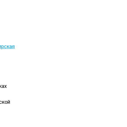
мрская
ках
ской