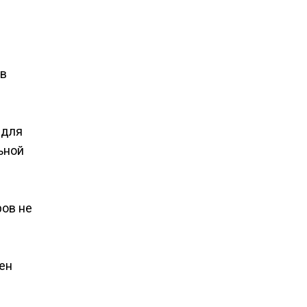
ов
 для
ьной
ров не
ен