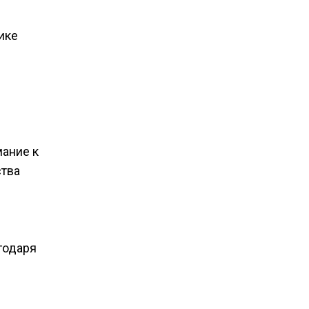
ике
мание к
ства
годаря