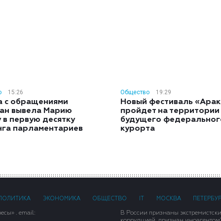
о
15:26
Общество
19:29
а с обращениями
Новый фестиваль «Арак
ан вывела Марию
пройдет на территории
 в первую десятку
будущего федеральног
нга парламентариев
курорта
ПОЛИТИКА
ЭКОНОМИКА
ОБЩЕСТВО
IT
МОСКВА
ПЕТЕРБУ
сы» . email:
В России признаны экстремистск
коррупцией, признан иноагентом