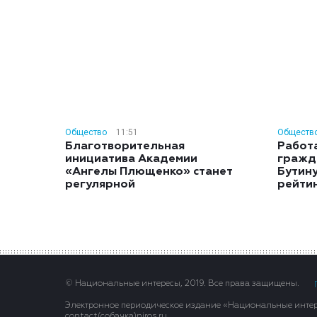
Общество
11:51
Обществ
Благотворительная
Работ
инициатива Академии
гражд
«Ангелы Плющенко» станет
Бутину
регулярной
рейти
© Национальные интересы, 2019. Все права защищены.
Электронное периодическое издание «Национальные интере
contact(сoбaчка)niros.ru