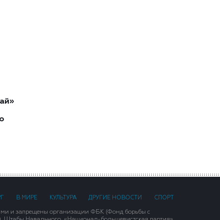
ай»
о
РГ
В МИРЕ
КУЛЬТУРА
ДРУГИЕ НОВОСТИ
СПОРТ
ими и запрещены организации ФБК (Фонд борьбы с
), Штабы Навального, «Национал-большевистская партия»,