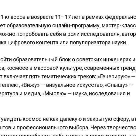
 классов в возрасте 11–17 лет в рамках федерально
ет образовательную онлайн-программу, мастер-класс
можно попробовать себя в роли исследователя, автор
ка цифрового контента или популяризатора науки.
ойти образовательный блок о советских инженерах и
а, космосе в массовой культуре, современных тренд
 включает пять тематических треков: «Генерирую» —
еллект, «Вижу» — визуальное искусство, «Слышу» —
ература и медиа, «Мыслю» — наука, исследования и
видеть космос не как далекую и закрытую сферу, а 
нтов и профессионального выбора. Через творчество
смогут попробовать себя в разных ролях и понять, чт