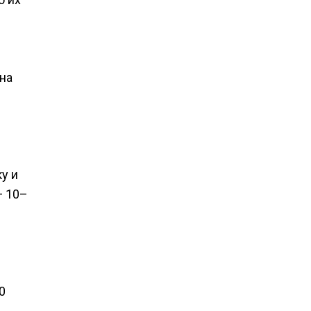
на
у и
— 10–
0