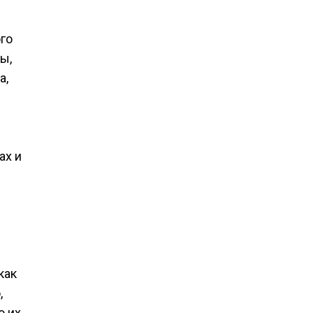
го
ы,
а,
ах и
как
,
о их