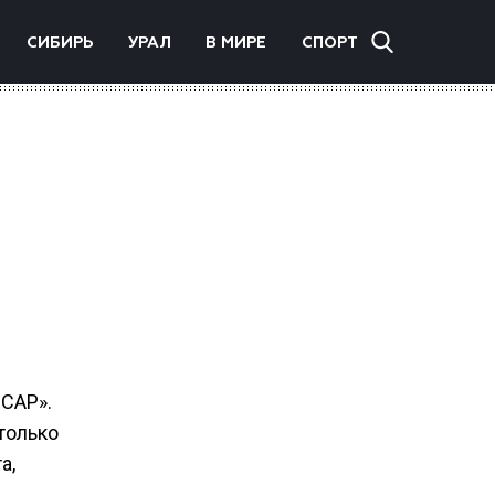
СИБИРЬ
УРАЛ
В МИРЕ
СПОРТ
САР».
только
а,