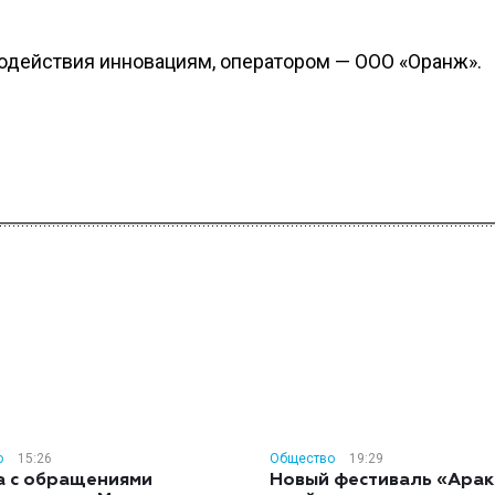
одействия инновациям, оператором — ООО «Оранж».
о
15:26
Общество
19:29
а с обращениями
Новый фестиваль «Арак