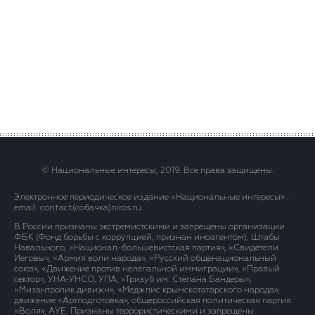
© Национальные интересы, 2019. Все права защищены.
Электронное периодическое издание «Национальные интересы» .
email: contact(сoбaчка)niros.ru
В России признаны экстремистскими и запрещены организации
ФБК (Фонд борьбы с коррупцией, признан иноагентом), Штабы
Навального, «Национал-большевистская партия», «Свидетели
Иеговы», «Армия воли народа», «Русский общенациональный
союз», «Движение против нелегальной иммиграции», «Правый
сектор», УНА-УНСО, УПА, «Тризуб им. Степана Бандеры»,
«Мизантропик дивижн», «Меджлис крымскотатарского народа»,
движение «Артподготовка», общероссийская политическая партия
«Воля», АУЕ. Признаны террористическими и запрещены: