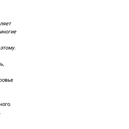
оляет
 многие
этому.
ь,
оровье
ного.
.