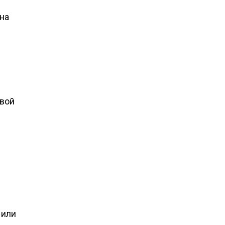
 на
свой
 или