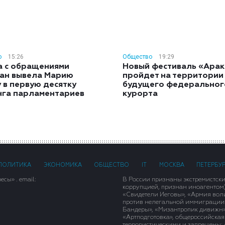
о
15:26
Общество
19:29
а с обращениями
Новый фестиваль «Арак
ан вывела Марию
пройдет на территории
 в первую десятку
будущего федеральног
нга парламентариев
курорта
ПОЛИТИКА
ЭКОНОМИКА
ОБЩЕСТВО
IT
МОСКВА
ПЕТЕРБУ
сы» . email:
В России признаны экстремистск
коррупцией, признан иноагентом
«Свидетели Иеговы», «Армия вол
против нелегальной иммиграции»,
Бандеры», «Мизантропик дивижн»
«Артподготовка», общероссийская