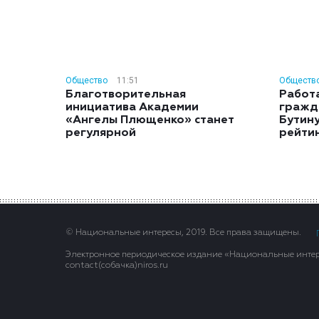
Общество
11:51
Обществ
Благотворительная
Работ
инициатива Академии
гражд
«Ангелы Плющенко» станет
Бутину
регулярной
рейти
© Национальные интересы, 2019. Все права защищены.
Электронное периодическое издание «Национальные интере
contact(сoбaчка)niros.ru