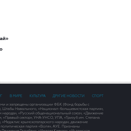
ай»
о
РГ
В МИРЕ
КУЛЬТУРА
ДРУГИЕ НОВОСТИ
СПОРТ
ими и запрещены организации ФБК (Фонд борьбы с
), Штабы Навального, «Национал-большевистская партия»,
и народа», «Русский общенациональный союз», «Движение
 «Правый сектор», УНА-УНСО, УПА, «Тризуб им. Степана
, «Меджлис крымскотатарского народа», движение
 политическая партия «Воля», АУЕ. Признаны