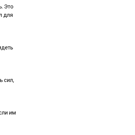
. Это
л для
идеть
ь сил,
сли им