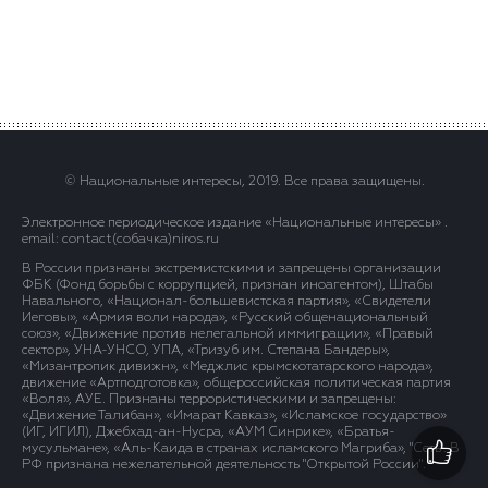
© Национальные интересы, 2019. Все права защищены.
Электронное периодическое издание «Национальные интересы» .
email: contact(сoбaчка)niros.ru
В России признаны экстремистскими и запрещены организации
ФБК (Фонд борьбы с коррупцией, признан иноагентом), Штабы
Навального, «Национал-большевистская партия», «Свидетели
Иеговы», «Армия воли народа», «Русский общенациональный
союз», «Движение против нелегальной иммиграции», «Правый
сектор», УНА-УНСО, УПА, «Тризуб им. Степана Бандеры»,
«Мизантропик дивижн», «Меджлис крымскотатарского народа»,
движение «Артподготовка», общероссийская политическая партия
«Воля», АУЕ. Признаны террористическими и запрещены:
«Движение Талибан», «Имарат Кавказ», «Исламское государство»
(ИГ, ИГИЛ), Джебхад-ан-Нусра, «АУМ Синрике», «Братья-
мусульмане», «Аль-Каида в странах исламского Магриба», "Сеть". В
РФ признана нежелательной деятельность "Открытой России".