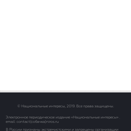
© Национальные интересы, 2019. Все права защищены.
Электронное периодическое издание «Национальные интересы» .
email: contact(сoбaчка)niros.ru
В России признаны экстремистскими и запрещены организации