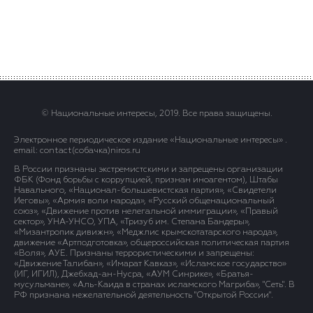
© Национальные интересы, 2019. Все права защищены.
Электронное периодическое издание «Национальные интересы» .
email: contact(сoбaчка)niros.ru
В России признаны экстремистскими и запрещены организации
ФБК (Фонд борьбы с коррупцией, признан иноагентом), Штабы
Навального, «Национал-большевистская партия», «Свидетели
Иеговы», «Армия воли народа», «Русский общенациональный
союз», «Движение против нелегальной иммиграции», «Правый
сектор», УНА-УНСО, УПА, «Тризуб им. Степана Бандеры»,
«Мизантропик дивижн», «Меджлис крымскотатарского народа»,
движение «Артподготовка», общероссийская политическая партия
«Воля», АУЕ. Признаны террористическими и запрещены:
«Движение Талибан», «Имарат Кавказ», «Исламское государство»
(ИГ, ИГИЛ), Джебхад-ан-Нусра, «АУМ Синрике», «Братья-
мусульмане», «Аль-Каида в странах исламского Магриба», "Сеть". В
РФ признана нежелательной деятельность "Открытой России".