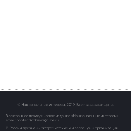
© Национальные интересы, 2019. Все права защищены.
Электронное периодическое издание «Национальные интересы» .
email: contact(сoбaчка)niros.ru
В России признаны экстремистскими и запрещены организации