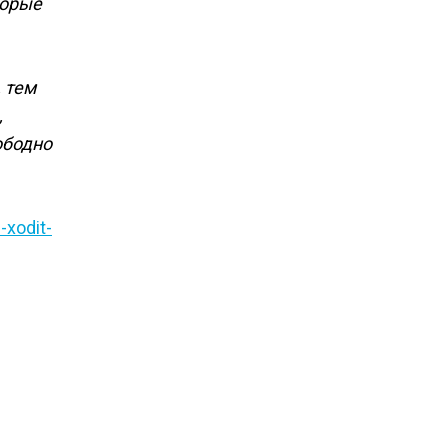
торые
 тем
,
ободно
-xodit-