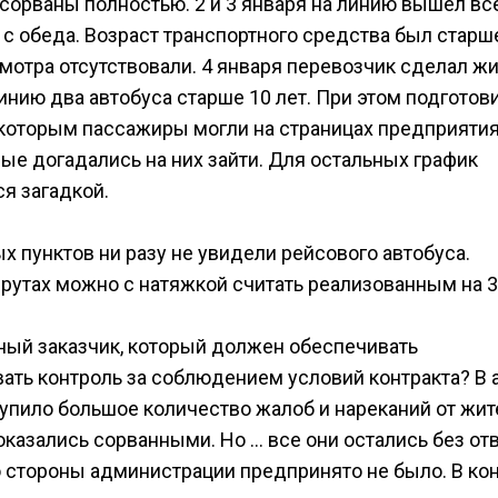
сорваны полностью. 2 и 3 января на линию вышел вс
ть с обеда. Возраст транспортного средства был старше
мотра отсутствовали. 4 января перевозчик сделал ж
инию два автобуса старше 10 лет. При этом подготов
 которым пассажиры могли на страницах предприятия
рые догадались на них зайти. Для остальных график
я загадкой.
ых пунктов ни разу не увидели рейсового автобуса.
рутах можно с натяжкой считать реализованным на 3
нный заказчик, который должен обеспечивать
ать контроль за соблюдением условий контракта? В 
упило большое количество жалоб и нареканий от жит
азались сорванными. Но … все они остались без отв
о стороны администрации предпринято не было. В ко