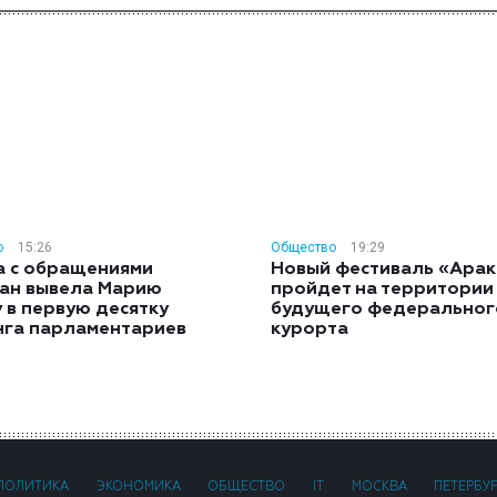
о
15:26
Общество
19:29
а с обращениями
Новый фестиваль «Арак
ан вывела Марию
пройдет на территории
 в первую десятку
будущего федеральног
нга парламентариев
курорта
ПОЛИТИКА
ЭКОНОМИКА
ОБЩЕСТВО
IT
МОСКВА
ПЕТЕРБУ