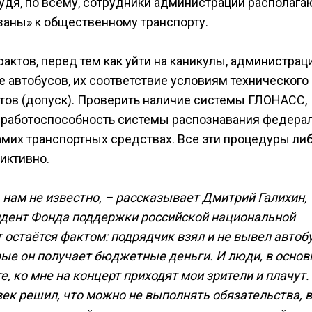
судя, по всему, сотрудники администрации располага
аны» к общественному транспорту.
рактов, перед тем как уйти на каникулы, администрац
 автобусов, их соответствие условиям технического
утов (допуск). Проверить наличие системы ГЛОНАСС,
, работоспособность системы распознавания федера
самих транспортных средствах. Все эти процедуры ли
иктивно.
 нам не известно, – рассказывает Дмитрий Галихин,
идент Фонда поддержки российской национальной
т остаётся фактом: подрядчик взял и не вывел автоб
орые он получает бюджетные деньги. И люди, в осно
, ко мне на концерт приходят мои зрители и плачут.
век решил, что можно не выполнять обязательства, 