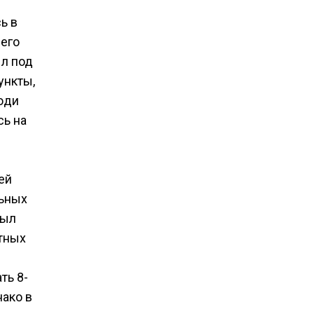
ь в
него
ыл под
ункты,
юди
сь на
ей
льных
был
тных
ть 8-
нако в