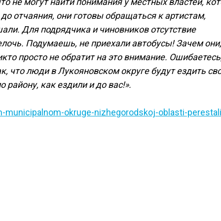
 что не могут найти понимания у местных властей, ко
до отчаяния, они готовы обращаться к артистам,
али. Для подрядчика и чиновников отсутствие
лочь. Подумаешь, не приехали автобусы! Зачем они,
икто просто не обратит на это внимание. Ошибаетесь
так, что люди в Лукояновском округе будут ездить св
 району, как ездили и до вас!».
m-municipalnom-okruge-nizhegorodskoj-oblasti-perestali