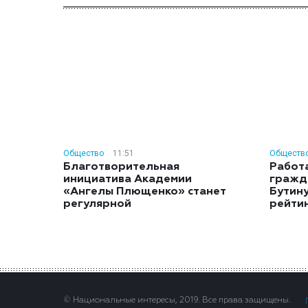
Общество
11:51
Обществ
Благотворительная
Работ
инициатива Академии
гражд
«Ангелы Плющенко» станет
Бутину
регулярной
рейти
© Национальные интересы, 2019. Все права защищены.