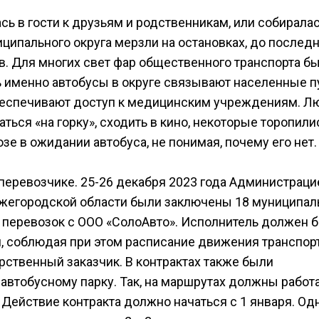
ась в гости к друзьям и родственникам, или собиралас
иципального округа мерзли на остановках, до послед
в. Для многих свет фар общественного транспорта б
ь именно автобусы в округе связывают населенные п
обеспечивают доступ к медицинским учреждениям. Л
аться «на горку», сходить в кино, некоторые торопили
озе в ожидании автобуса, не понимая, почему его нет.
перевозчике. 25-26 декабря 2023 года Администраци
ижегородской области были заключены 18 муниципа
 перевозок с ООО «СолоАвто». Исполнитель должен 
, соблюдая при этом расписание движения транспор
рственный заказчик. В контрактах также были
автобусному парку. Так, на маршрутах должны работа
 Действие контракта должно начаться с 1 января. Од