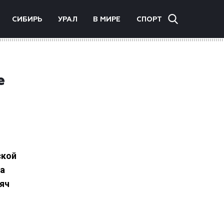
СИБИРЬ
УРАЛ
В МИРЕ
СПОРТ
е
ской
на
яч