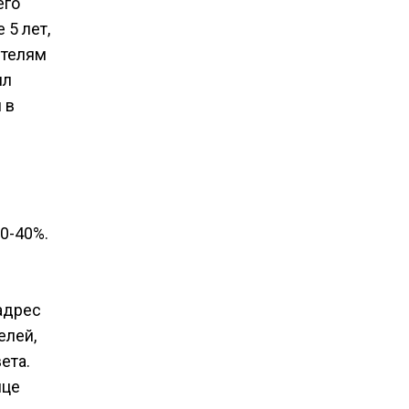
его
 5 лет,
ителям
ил
 в
0-40%.
адрес
елей,
ета.
нце