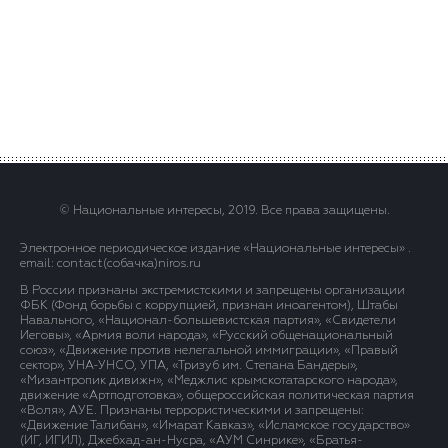
© Национальные интересы, 2019. Все права защищены.
Электронное периодическое издание «Национальные интересы» .
email: contact(сoбaчка)niros.ru
В России признаны экстремистскими и запрещены организации
ФБК (Фонд борьбы с коррупцией, признан иноагентом), Штабы
Навального, «Национал-большевистская партия», «Свидетели
Иеговы», «Армия воли народа», «Русский общенациональный
союз», «Движение против нелегальной иммиграции», «Правый
сектор», УНА-УНСО, УПА, «Тризуб им. Степана Бандеры»,
«Мизантропик дивижн», «Меджлис крымскотатарского народа»,
движение «Артподготовка», общероссийская политическая партия
«Воля», АУЕ. Признаны террористическими и запрещены:
«Движение Талибан», «Имарат Кавказ», «Исламское государство»
(ИГ, ИГИЛ), Джебхад-ан-Нусра, «АУМ Синрике», «Братья-