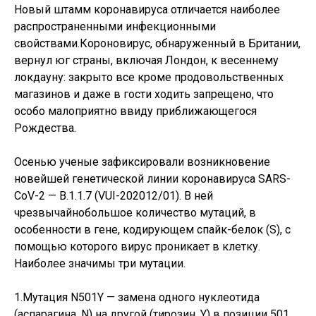
Новый штамм коронавируса отличается наиболее
распространенными инфекционными
свойствами.Короновирус, обнаруженный в Британии,
вернул юг страны, включая Лондон, к весеннему
локдауну: закрыто все кроме продовольственных
магазинов и даже в гости ходить запрещено, что
особо малоприятно ввиду приближающегося
Рождества.
Осенью ученые зафиксировали возникновение
новейшей генетической линии коронавируса SARS-
CoV-2 — B.1.1.7 (VUI-202012/01). В ней
чрезвычайнобольшое количество мутаций, в
особенности в гене, кодирующем спайк-белок (S), с
помощью которого вирус проникает в клетку.
Наиболее значимы три мутации.
1.Мутация N501Y — замена одного нуклеотида
(аспарагина, N) на другой (тирозин, Y) в позиции 501