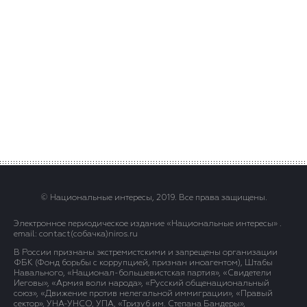
© Национальные интересы, 2019. Все права защищены.
Электронное периодическое издание «Национальные интересы» .
email: contact(сoбaчка)niros.ru
В России признаны экстремистскими и запрещены организации
ФБК (Фонд борьбы с коррупцией, признан иноагентом), Штабы
Навального, «Национал-большевистская партия», «Свидетели
Иеговы», «Армия воли народа», «Русский общенациональный
союз», «Движение против нелегальной иммиграции», «Правый
сектор», УНА-УНСО, УПА, «Тризуб им. Степана Бандеры»,