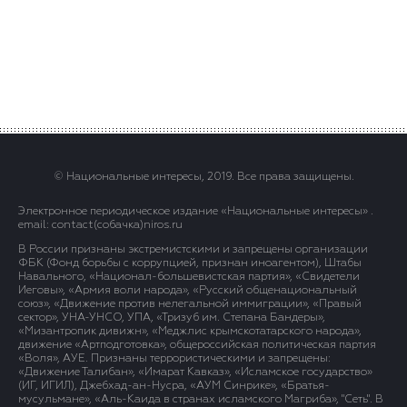
© Национальные интересы, 2019. Все права защищены.
Электронное периодическое издание «Национальные интересы» .
email: contact(сoбaчка)niros.ru
В России признаны экстремистскими и запрещены организации
ФБК (Фонд борьбы с коррупцией, признан иноагентом), Штабы
Навального, «Национал-большевистская партия», «Свидетели
Иеговы», «Армия воли народа», «Русский общенациональный
союз», «Движение против нелегальной иммиграции», «Правый
сектор», УНА-УНСО, УПА, «Тризуб им. Степана Бандеры»,
«Мизантропик дивижн», «Меджлис крымскотатарского народа»,
движение «Артподготовка», общероссийская политическая партия
«Воля», АУЕ. Признаны террористическими и запрещены:
«Движение Талибан», «Имарат Кавказ», «Исламское государство»
(ИГ, ИГИЛ), Джебхад-ан-Нусра, «АУМ Синрике», «Братья-
мусульмане», «Аль-Каида в странах исламского Магриба», "Сеть". В