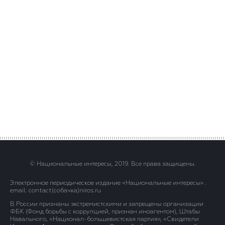
© Национальные интересы, 2019. Все права защищены.
Электронное периодическое издание «Национальные интересы» .
email: contact(сoбaчка)niros.ru
В России признаны экстремистскими и запрещены организации
ФБК (Фонд борьбы с коррупцией, признан иноагентом), Штабы
Навального, «Национал-большевистская партия», «Свидетели