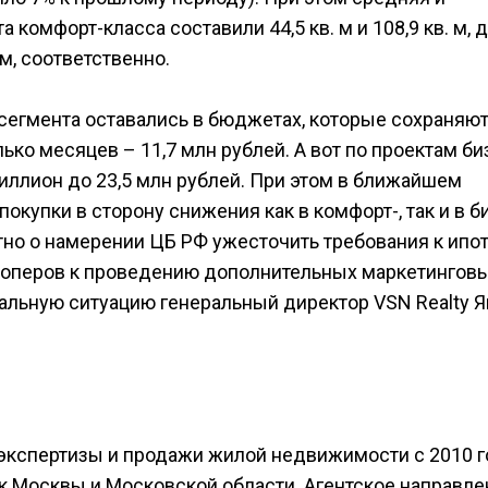
комфорт-класса составили 44,5 кв. м и 108,9 кв. м, 
. м, соответственно.
 сегмента оставались в бюджетах, которые сохраняю
ко месяцев – 11,7 млн рублей. А вот по проектам би
ллион до 23,5 млн рублей. При этом в ближайшем
упки в сторону снижения как в комфорт-, так и в б
стно о намерении ЦБ РФ ужесточить требования к ипо
елоперов к проведению дополнительных маркетингов
альную ситуацию генеральный директор VSN Realty Я
, экспертизы и продажи жилой недвижимости с 2010 г
ек Москвы и Московской области. Агентское направле