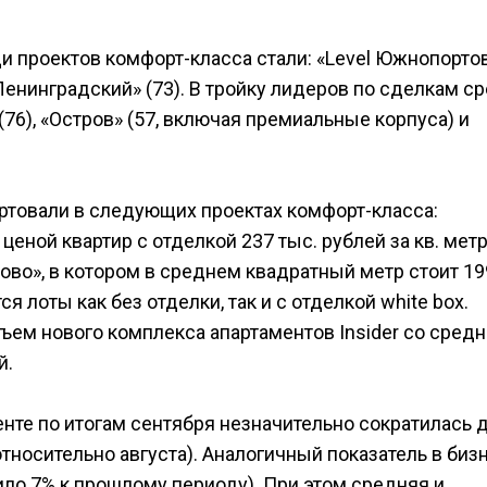
 проектов комфорт-класса стали: «Level Южнопорто
й Ленинградский» (73). В тройку лидеров по сделкам с
76), «Остров» (57, включая премиальные корпуса) и
артовали в следующих проектах комфорт-класса:
ценой квартир с отделкой 237 тыс. рублей за кв. метр
во», в котором в среднем квадратный метр стоит 19
я лоты как без отделки, так и с отделкой white box.
ем нового комплекса апартаментов Insider со сред
й.
нте по итогам сентября незначительно сократилась 
тносительно августа). Аналогичный показатель в биз
ло 7% к прошлому периоду). При этом средняя и