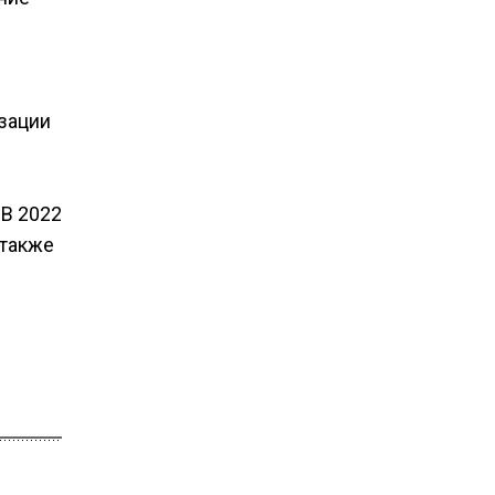
изации
 В 2022
 также