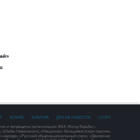
ай»
о
РГ
В МИРЕ
КУЛЬТУРА
ДРУГИЕ НОВОСТИ
СПОРТ
ими и запрещены организации ФБК (Фонд борьбы с
), Штабы Навального, «Национал-большевистская партия»,
и народа», «Русский общенациональный союз», «Движение