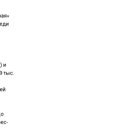
вая»
реди
) и
9 тыс.
ней
до
нес-