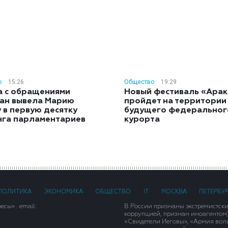
о
15:26
Общество
19:29
а с обращениями
Новый фестиваль «Арак
ан вывела Марию
пройдет на территории
 в первую десятку
будущего федеральног
нга парламентариев
курорта
ПОЛИТИКА
ЭКОНОМИКА
ОБЩЕСТВО
IT
МОСКВА
ПЕТЕРБУ
сы» . email:
В России признаны экстремистск
коррупцией, признан иноагентом
«Свидетели Иеговы», «Армия вол