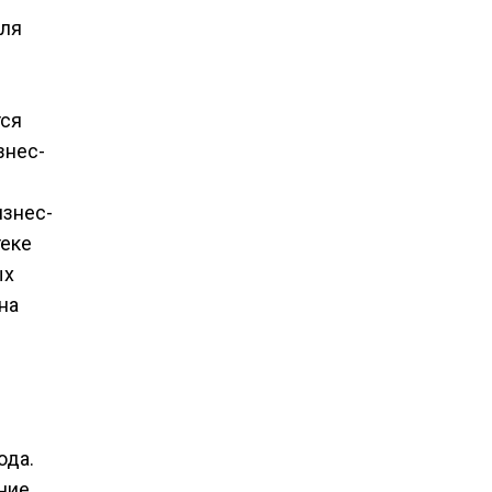
для
тся
знес-
изнес-
теке
ых
на
ода.
ние