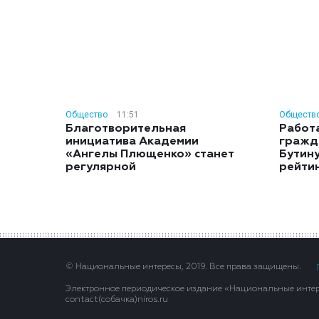
Общество
11:51
Обществ
Благотворительная
Работ
инициатива Академии
гражд
«Ангелы Плющенко» станет
Бутину
регулярной
рейти
© Национальные интересы, 2019. Все права защищены.
Электронное периодическое издание «Национальные интере
contact(сoбaчка)niros.ru