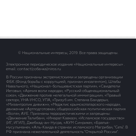
© Национальные интересы, 2019. Все права защищены.
Электронное периодическое издание «Национальные интересы» .
email: contact(сoбaчка)niros.ru
В России признаны экстремистскими и запрещены организации
ФБК (Фонд борьбы с коррупцией, признан иноагентом), Штабы
Навального, «Национал-большевистская партия», «Свидетели
Иеговы», «Армия воли народа», «Русский общенациональный
союз», «Движение против нелегальной иммиграции», «Правый
сектор», УНА-УНСО, УПА, «Тризуб им. Степана Бандеры»,
«Мизантропик дивижн», «Меджлис крымскотатарского народа»,
движение «Артподготовка», общероссийская политическая партия
«Воля», АУЕ. Признаны террористическими и запрещены:
«Движение Талибан», «Имарат Кавказ», «Исламское государство»
(ИГ, ИГИЛ), Джебхад-ан-Нусра, «АУМ Синрике», «Братья-
мусульмане», «Аль-Каида в странах исламского Магриба», "Сеть". В
РФ признана нежелательной деятельность "Открытой России".