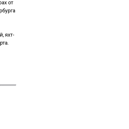
рах от
рбурга
, яхт-
рта.