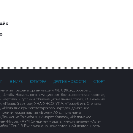
ай»
о
РГ
В МИРЕ
КУЛЬТУРА
ДРУГИЕ НОВОСТИ
СПОРТ
ими и запрещены организации ФБК (Фонд борьбы с
), Штабы Навального, «Национал-большевистская партия»,
и народа», «Русский общенациональный союз», «Движение
 «Правый сектор», УНА-УНСО, УПА, «Тризуб им. Степана
, «Меджлис крымскотатарского народа», движение
 политическая партия «Воля», АУЕ. Признаны
«Движение Талибан», «Имарат Кавказ», «Исламское
д-ан-Нусра, «АУМ Синрике», «Братья-мусульмане», «Аль-
ба», "Сеть". В РФ признана нежелательной деятельность