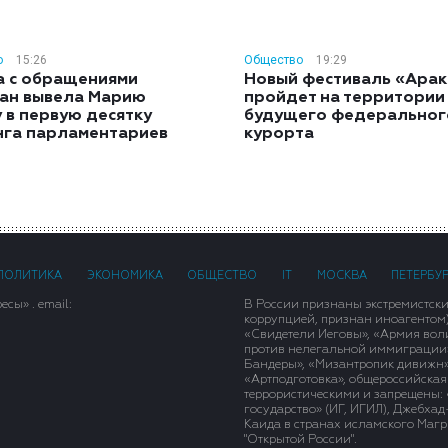
о
15:26
Общество
19:29
а с обращениями
Новый фестиваль «Арак
ан вывела Марию
пройдет на территории
 в первую десятку
будущего федеральног
нга парламентариев
курорта
ПОЛИТИКА
ЭКОНОМИКА
ОБЩЕСТВО
IT
МОСКВА
ПЕТЕРБУ
сы» . email:
В России признаны экстремистск
коррупцией, признан иноагентом
«Свидетели Иеговы», «Армия вол
против нелегальной иммиграции»,
Бандеры», «Мизантропик дивижн»
«Артподготовка», общероссийская
террористическими и запрещены: 
государство» (ИГ, ИГИЛ), Джебха
Каида в странах исламского Магри
"Открытой России".