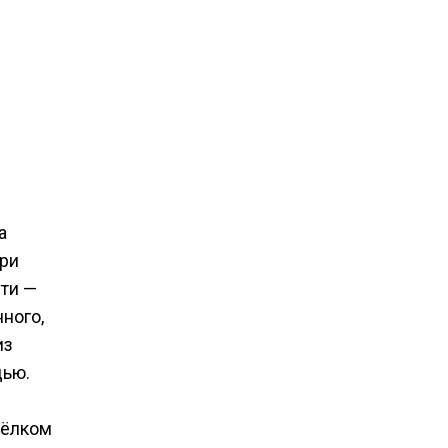
а
При
ти —
ного,
из
дью.
сёлком