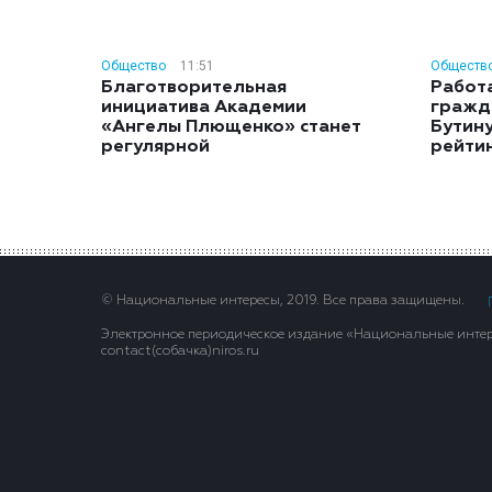
Общество
11:51
Обществ
Благотворительная
Работ
инициатива Академии
гражд
«Ангелы Плющенко» станет
Бутину
регулярной
рейти
© Национальные интересы, 2019. Все права защищены.
Электронное периодическое издание «Национальные интере
contact(сoбaчка)niros.ru