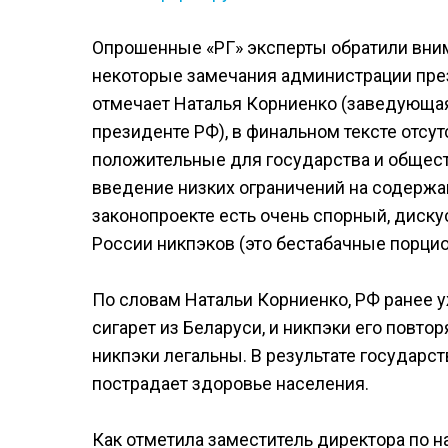
Опрошенные «РГ» эксперты обратили внима
некоторые замечания администрации през
отмечает Наталья Корниенко (заведующа
президенте РФ), в финальном тексте отсут
положительные для государства и общест
введение низких ограничений на содержан
законопроекте есть очень спорный, диск
России никпэков (это бестабачные порц
По словам Натальи Корниенко, РФ ранее у
сигарет из Беларуси, и никпэки его повтор
никпэки легальны. В результате государст
пострадает здоровье населения.
Как отметила заместитель директора по н