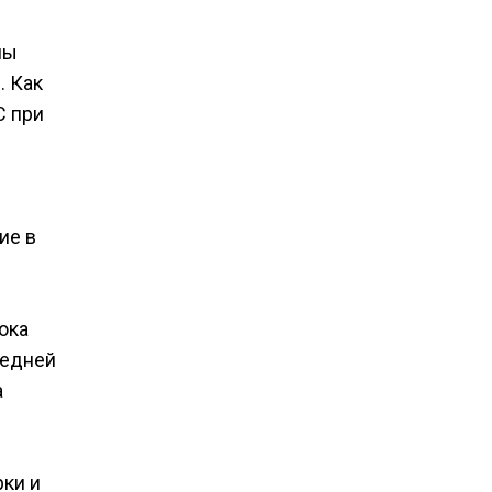
ны
. Как
С при
ие в
ока
ледней
а
рки и