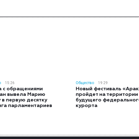
о
15:26
Общество
19:29
а с обращениями
Новый фестиваль «Арак
ан вывела Марию
пройдет на территории
 в первую десятку
будущего федеральног
нга парламентариев
курорта