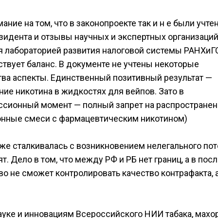
ние на том, что в законопроекте так и н е были учте
идента и отзывы научных и экспертных организаций
я лабораторией развития налоговой системы РАНХиГ
ствует баланс. В документе не учтены некоторые
ва аспекты. Единственный позитивный результат —
ие никотина в жидкостях для вейпов. Зато в
уссионный момент — полный запрет на распространен
ионные смеси с фармацевтическим никотином)
же сталкивалась с возникновением нелегального пот
ят. Дело в том, что между РФ и РБ нет границ, а в пос
во не сможет контролировать качество контрафакта, 
ауке и инновациям Всероссийского НИИ табака, махо