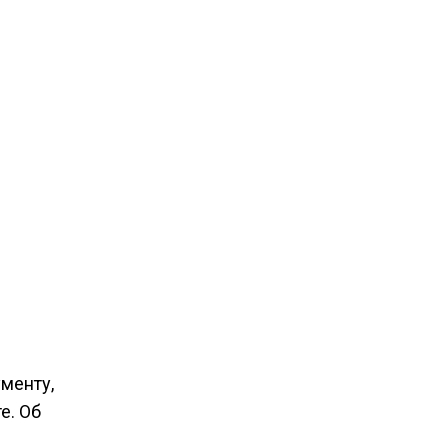
менту,
е. Об