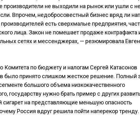
е производители не выходили на рынок или ушли с не
асли. Впрочем, недобросовестный бизнес вряд ли на
х производителей есть сверхмалые предприятия, част
кого лица. Закон не помешает продаже контрафакта 
иальных сетях и мессенджерах, — резюмировала Евге
о Комитета по бюджету и налогам Сергей Катасонов
ов было принято слишком жесткое решение. Полный 
 сегменте большого объема низкокачественного
ого, государству нужно брать пример с других развит
ей сигарет на представляющие меньшую опасность
почему Россия вдруг решила пойти наперекор тренду.