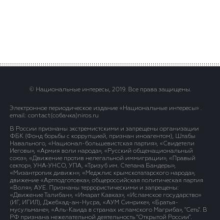
© Национальные интересы, 2019. Все права защищены.
Электронное периодическое издание «Национальные интересы» .
email: contact(сoбaчка)niros.ru
В России признаны экстремистскими и запрещены организации
ФБК (Фонд борьбы с коррупцией, признан иноагентом), Штабы
Навального, «Национал-большевистская партия», «Свидетели
Иеговы», «Армия воли народа», «Русский общенациональный
союз», «Движение против нелегальной иммиграции», «Правый
сектор», УНА-УНСО, УПА, «Тризуб им. Степана Бандеры»,
«Мизантропик дивижн», «Меджлис крымскотатарского народа»,
движение «Артподготовка», общероссийская политическая партия
«Воля», АУЕ. Признаны террористическими и запрещены:
«Движение Талибан», «Имарат Кавказ», «Исламское государство»
(ИГ, ИГИЛ), Джебхад-ан-Нусра, «АУМ Синрике», «Братья-
мусульмане», «Аль-Каида в странах исламского Магриба», "Сеть". В
РФ признана нежелательной деятельность "Открытой России".