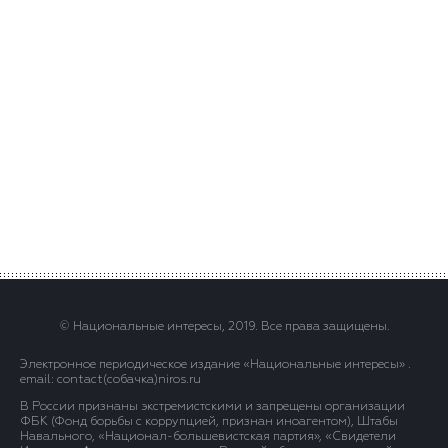
© Национальные интересы, 2019. Все права защищены.
Электронное периодическое издание «Национальные интересы» .
email: contact(сoбaчка)niros.ru
В России признаны экстремистскими и запрещены организации
ФБК (Фонд борьбы с коррупцией, признан иноагентом), Штабы
Навального, «Национал-большевистская партия», «Свидетели