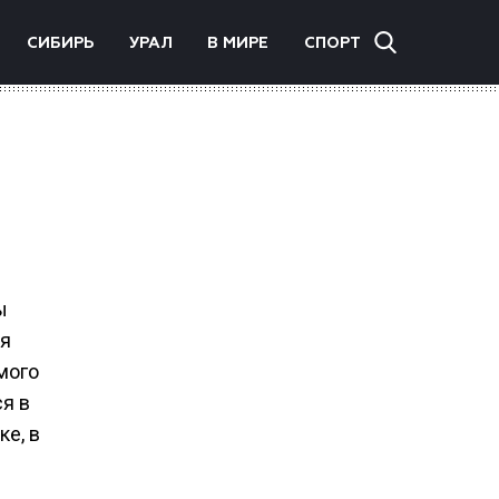
СИБИРЬ
УРАЛ
В МИРЕ
СПОРТ
ы
ся
мого
я в
е, в