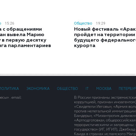
о
15:26
Общество
19:29
а с обращениями
Новый фестиваль «Арак
ан вывела Марию
пройдет на территории
 в первую десятку
будущего федеральног
нга парламентариев
курорта
ПОЛИТИКА
ЭКОНОМИКА
ОБЩЕСТВО
IT
МОСКВА
ПЕТЕРБУ
сы» . email:
В России признаны экстремистск
коррупцией, признан иноагентом
«Свидетели Иеговы», «Армия вол
против нелегальной иммиграции»,
Бандеры», «Мизантропик дивижн»
«Артподготовка», общероссийская
террористическими и запрещены: 
государство» (ИГ, ИГИЛ), Джебха
Каида в странах исламского Магри