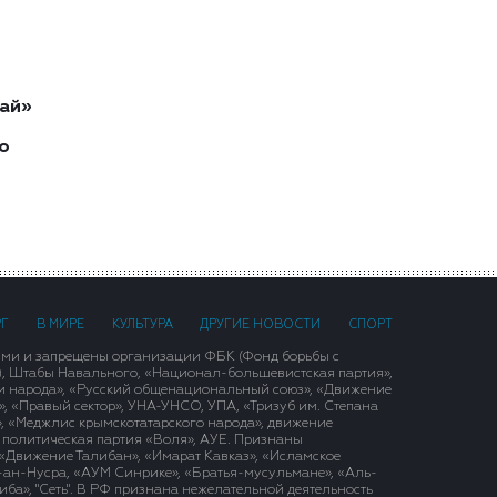
ай»
о
РГ
В МИРЕ
КУЛЬТУРА
ДРУГИЕ НОВОСТИ
СПОРТ
ими и запрещены организации ФБК (Фонд борьбы с
), Штабы Навального, «Национал-большевистская партия»,
и народа», «Русский общенациональный союз», «Движение
 «Правый сектор», УНА-УНСО, УПА, «Тризуб им. Степана
, «Меджлис крымскотатарского народа», движение
 политическая партия «Воля», АУЕ. Признаны
«Движение Талибан», «Имарат Кавказ», «Исламское
д-ан-Нусра, «АУМ Синрике», «Братья-мусульмане», «Аль-
ба», "Сеть". В РФ признана нежелательной деятельность