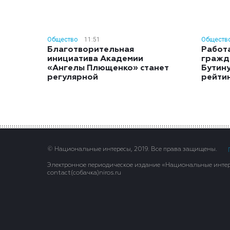
Общество
11:51
Обществ
Благотворительная
Работ
инициатива Академии
гражд
«Ангелы Плющенко» станет
Бутину
регулярной
рейти
© Национальные интересы, 2019. Все права защищены.
Электронное периодическое издание «Национальные интере
contact(сoбaчка)niros.ru