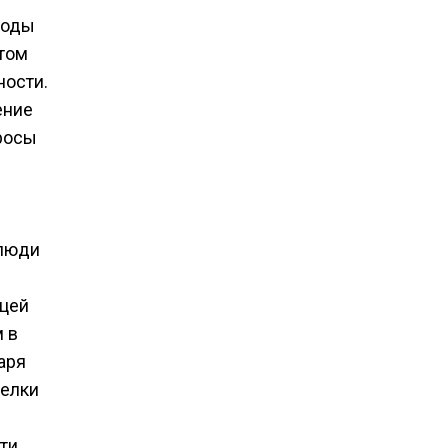
годы
стом
ности.
ение
росы
 люди
ицей
м в
аря
селки
ти