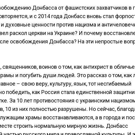
свобождению Донбасса от фашистских захватчиков в 
вторяется, и с 2014 года Донбасс вновь стал форпо
 и духовные ценности против нацизма и античеловеч
вел раскол церкви на Украине? И почему восстановл
осле освобождения Донбасса? На эти непростые воп
 священников, воинов о том, как антихрист в обличье
рамы и погубить души людей. Это рассказ о том, как
вное – свою веру, культуру, язык, тот несгибаемый
о победить, как Россия стала единственной защитн
тке. За 10 лет противостояния с украинским нацизмо
, 10 из них полностью разрушены. Но сейчас, благод
служащим храмы восстанавливаются, а в города и по
месте строить нормальную мирную жизнь. Донбасс
 частью русского мира и православной культуры. И э