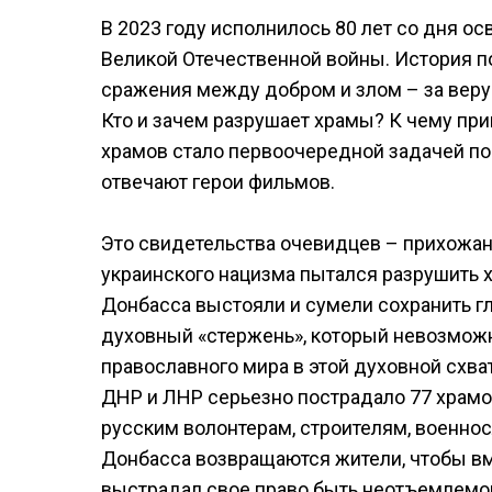
В 2023 году исполнилось 80 лет со дня о
Великой Отечественной войны. История по
сражения между добром и злом – за веру
Кто и зачем разрушает храмы? К чему при
храмов стало первоочередной задачей п
отвечают герои фильмов.
Это свидетельства очевидцев – прихожан,
украинского нацизма пытался разрушить х
Донбасса выстояли и сумели сохранить гла
духовный «стержень», который невозможн
православного мира в этой духовной схва
ДНР и ЛНР серьезно пострадало 77 храмов
русским волонтерам, строителям, военно
Донбасса возвращаются жители, чтобы в
выстрадал свое право быть неотъемлемой