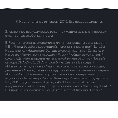
© Национальные интересы, 2019. Все права защищены.
Электронное периодическое издание «Национальные интересы» .
email: contact(сoбaчка)niros.ru
В России признаны экстремистскими и запрещены организации
ФБК (Фонд борьбы с коррупцией, признан иноагентом), Штабы
Навального, «Национал-большевистская партия», «Свидетели
Иеговы», «Армия воли народа», «Русский общенациональный
союз», «Движение против нелегальной иммиграции», «Правый
сектор», УНА-УНСО, УПА, «Тризуб им. Степана Бандеры»,
«Мизантропик дивижн», «Меджлис крымскотатарского народа»,
движение «Артподготовка», общероссийская политическая партия
«Воля», АУЕ. Признаны террористическими и запрещены:
«Движение Талибан», «Имарат Кавказ», «Исламское государство»
(ИГ, ИГИЛ), Джебхад-ан-Нусра, «АУМ Синрике», «Братья-
мусульмане», «Аль-Каида в странах исламского Магриба», "Сеть". В
РФ признана нежелательной деятельность "Открытой России".