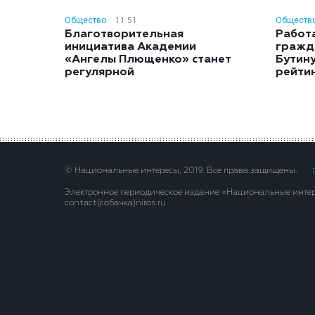
Общество
11:51
Обществ
Благотворительная
Работ
инициатива Академии
гражд
«Ангелы Плющенко» станет
Бутину
регулярной
рейти
© Национальные интересы, 2019. Все права защищены.
Электронное периодическое издание «Национальные интере
contact(сoбaчка)niros.ru