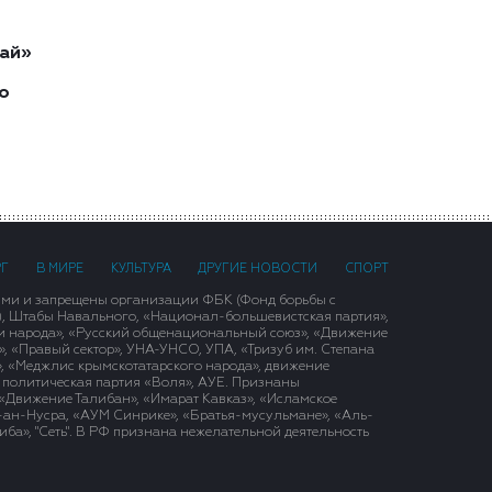
ай»
о
РГ
В МИРЕ
КУЛЬТУРА
ДРУГИЕ НОВОСТИ
СПОРТ
ими и запрещены организации ФБК (Фонд борьбы с
), Штабы Навального, «Национал-большевистская партия»,
и народа», «Русский общенациональный союз», «Движение
 «Правый сектор», УНА-УНСО, УПА, «Тризуб им. Степана
, «Меджлис крымскотатарского народа», движение
 политическая партия «Воля», АУЕ. Признаны
«Движение Талибан», «Имарат Кавказ», «Исламское
д-ан-Нусра, «АУМ Синрике», «Братья-мусульмане», «Аль-
ба», "Сеть". В РФ признана нежелательной деятельность