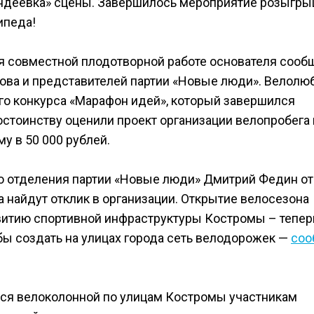
ендеевка» сцены. Завершилось мероприятие розыгр
ипеда!
ря совместной плодотворной работе основателя сооб
ова и представителей партии «Новые люди». Велолю
го конкурса «Марафон идей», который завершился
стоинству оценили проект организации велопробега 
у в 50 000 рублей.
о отделения партии «Новые люди» Дмитрий Федин от
 найдут отклик в организации. Открытие велосезона
звитию спортивной инфраструктуры Костромы – тепер
обы создать на улицах города сеть велодорожек —
соо
ться велоколонной по улицам Костромы участникам