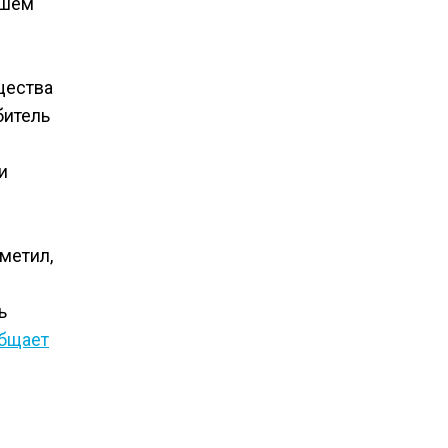
ышем
щества
битель
и
метил,
ь
бщает