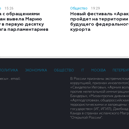
о
15:26
Общество
19:29
а с обращениями
Новый фестиваль «Арак
ан вывела Марию
пройдет на территории
 в первую десятку
будущего федеральног
нга парламентариев
курорта
ПОЛИТИКА
ЭКОНОМИКА
ОБЩЕСТВО
IT
МОСКВА
ПЕТЕРБУ
сы» . email:
В России признаны экстремистск
коррупцией, признан иноагентом
«Свидетели Иеговы», «Армия вол
против нелегальной иммиграции»,
Бандеры», «Мизантропик дивижн»
«Артподготовка», общероссийская
террористическими и запрещены: 
государство» (ИГ, ИГИЛ), Джебха
Каида в странах исламского Магри
"Открытой России".