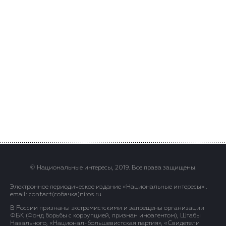
© Национальные интересы, 2019. Все права защищены.
Электронное периодическое издание «Национальные интересы» .
email: contact(сoбaчка)niros.ru
В России признаны экстремистскими и запрещены организации
ФБК (Фонд борьбы с коррупцией, признан иноагентом), Штабы
Навального, «Национал-большевистская партия», «Свидетели