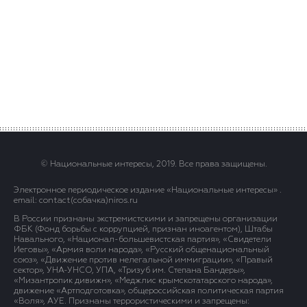
© Национальные интересы, 2019. Все права защищены.
Электронное периодическое издание «Национальные интересы» .
email: contact(сoбaчка)niros.ru
В России признаны экстремистскими и запрещены организации
ФБК (Фонд борьбы с коррупцией, признан иноагентом), Штабы
Навального, «Национал-большевистская партия», «Свидетели
Иеговы», «Армия воли народа», «Русский общенациональный
союз», «Движение против нелегальной иммиграции», «Правый
сектор», УНА-УНСО, УПА, «Тризуб им. Степана Бандеры»,
«Мизантропик дивижн», «Меджлис крымскотатарского народа»,
движение «Артподготовка», общероссийская политическая партия
«Воля», АУЕ. Признаны террористическими и запрещены: