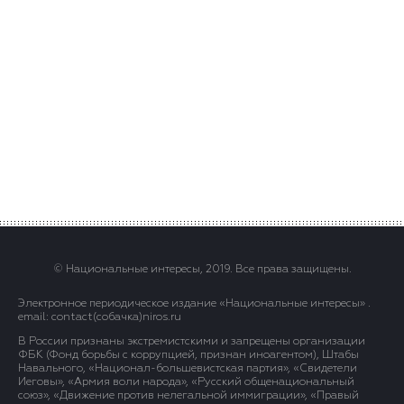
© Национальные интересы, 2019. Все права защищены.
Электронное периодическое издание «Национальные интересы» .
email: contact(сoбaчка)niros.ru
В России признаны экстремистскими и запрещены организации
ФБК (Фонд борьбы с коррупцией, признан иноагентом), Штабы
Навального, «Национал-большевистская партия», «Свидетели
Иеговы», «Армия воли народа», «Русский общенациональный
союз», «Движение против нелегальной иммиграции», «Правый