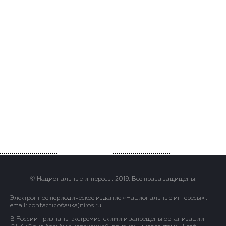
© Национальные интересы, 2019. Все права защищены.
Электронное периодическое издание «Национальные интересы» .
email: contact(сoбaчка)niros.ru
В России признаны экстремистскими и запрещены организации