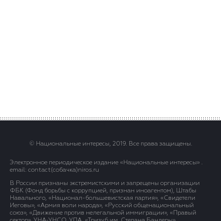
© Национальные интересы, 2019. Все права защищены.
Электронное периодическое издание «Национальные интересы» .
email: contact(сoбaчка)niros.ru
В России признаны экстремистскими и запрещены организации
ФБК (Фонд борьбы с коррупцией, признан иноагентом), Штабы
Навального, «Национал-большевистская партия», «Свидетели
Иеговы», «Армия воли народа», «Русский общенациональный
союз», «Движение против нелегальной иммиграции», «Правый
сектор», УНА-УНСО, УПА, «Тризуб им. Степана Бандеры»,