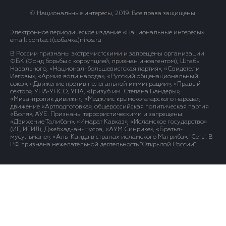
© Национальные интересы, 2019. Все права защищены.
Электронное периодическое издание «Национальные интересы» .
email: contact(сoбaчка)niros.ru
В России признаны экстремистскими и запрещены организации
ФБК (Фонд борьбы с коррупцией, признан иноагентом), Штабы
Навального, «Национал-большевистская партия», «Свидетели
Иеговы», «Армия воли народа», «Русский общенациональный
союз», «Движение против нелегальной иммиграции», «Правый
сектор», УНА-УНСО, УПА, «Тризуб им. Степана Бандеры»,
«Мизантропик дивижн», «Меджлис крымскотатарского народа»,
движение «Артподготовка», общероссийская политическая партия
«Воля», АУЕ. Признаны террористическими и запрещены:
«Движение Талибан», «Имарат Кавказ», «Исламское государство»
(ИГ, ИГИЛ), Джебхад-ан-Нусра, «АУМ Синрике», «Братья-
мусульмане», «Аль-Каида в странах исламского Магриба», "Сеть". В
РФ признана нежелательной деятельность "Открытой России".