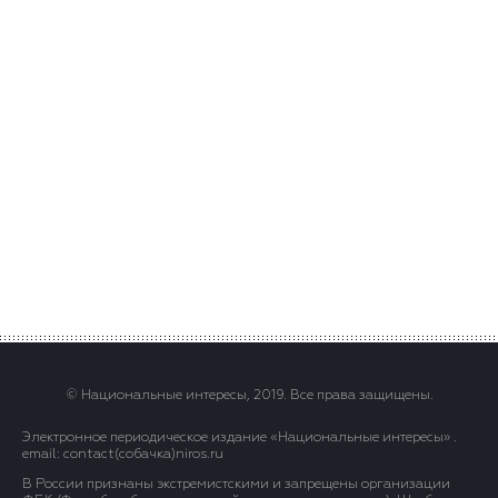
© Национальные интересы, 2019. Все права защищены.
Электронное периодическое издание «Национальные интересы» .
email: contact(сoбaчка)niros.ru
В России признаны экстремистскими и запрещены организации