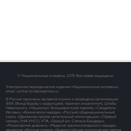
© Национальные интересы, 2019. Все права защищены.
Электронное периодическое издание «Национальные интересы» .
email: contact(сoбaчка)niros.ru
В России признаны экстремистскими и запрещены организации
ФБК (Фонд борьбы с коррупцией, признан иноагентом), Штабы
Навального, «Национал-большевистская партия», «Свидетели
Иеговы», «Армия воли народа», «Русский общенациональный
союз», «Движение против нелегальной иммиграции», «Правый
сектор», УНА-УНСО, УПА, «Тризуб им. Степана Бандеры»,
«Мизантропик дивижн», «Меджлис крымскотатарского народа»,
движение «Артподготовка», общероссийская политическая партия