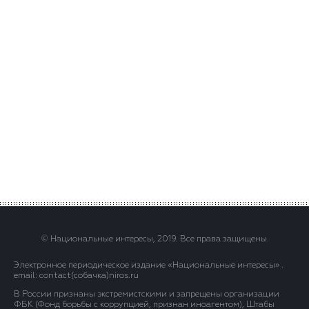
© Национальные интересы, 2019. Все права защищены.
Электронное периодическое издание «Национальные интересы» .
email: contact(сoбaчка)niros.ru
В России признаны экстремистскими и запрещены организации
ФБК (Фонд борьбы с коррупцией, признан иноагентом), Штабы