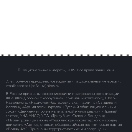
© Национальные интересы, 2019. Все права защищены.
Электронное периодическое издание «Национальные интересы» .
email: contact(сoбaчка)niros.ru
В России признаны экстремистскими и запрещены организации
ФБК (Фонд борьбы с коррупцией, признан иноагентом), Штабы
Навального, «Национал-большевистская партия», «Свидетели
Иеговы», «Армия воли народа», «Русский общенациональный
союз», «Движение против нелегальной иммиграции», «Правый
сектор», УНА-УНСО, УПА, «Тризуб им. Степана Бандеры»,
«Мизантропик дивижн», «Меджлис крымскотатарского народа»,
движение «Артподготовка», общероссийская политическая партия
«Воля», АУЕ. Признаны террористическими и запрещены: