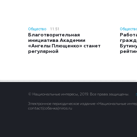
Общество
11:51
Обществ
Благотворительная
Работ
инициатива Академии
гражд
«Ангелы Плющенко» станет
Бутину
регулярной
рейти
© Национальные интересы, 2019. Все права защищены.
Электронное периодическое издание «Национальные интере
contact(сoбaчка)niros.ru