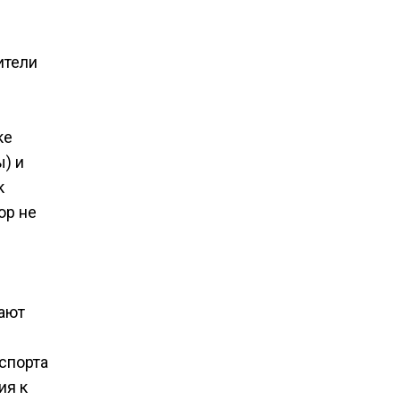
ители
ке
) и
к
ор не
ают
аспорта
ия к