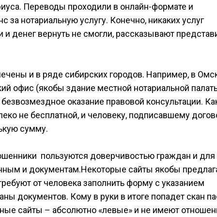
иуса. Переводы проходили в онлайн-формате и
 за нотариальную услугу. Конечно, никаких услуг
ли и денег вернуть не смогли, рассказывают представ
чены и в ряде сибирских городов. Например, в Омс
кий офис (якобы здание местной нотариальной палаты
 безвозмездное оказание правовой консультации. Ка
еко не бесплатной, и человеку, подписавшему догов
ькую сумму.
ошенники пользуются доверчивостью граждан и для
анным и документам.Некоторые сайты якобы предлаг
 требуют от человека заполнить форму с указанием
аны документов. Кому в руки в итоге попадет скан п
обные сайты – абсолютно «левые» и не имеют отношен