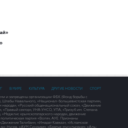
ай»
о
РГ
В МИРЕ
КУЛЬТУРА
ДРУГИЕ НОВОСТИ
СПОРТ
ими и запрещены организации ФБК (Фонд борьбы с
), Штабы Навального, «Национал-большевистская партия»,
и народа», «Русский общенациональный союз», «Движение
 «Правый сектор», УНА-УНСО, УПА, «Тризуб им. Степана
, «Меджлис крымскотатарского народа», движение
 политическая партия «Воля», АУЕ. Признаны
«Движение Талибан», «Имарат Кавказ», «Исламское
д-ан-Нусра, «АУМ Синрике», «Братья-мусульмане», «Аль-