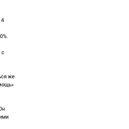
14
40%.
 с
ься же
омощь»
Он
 ими