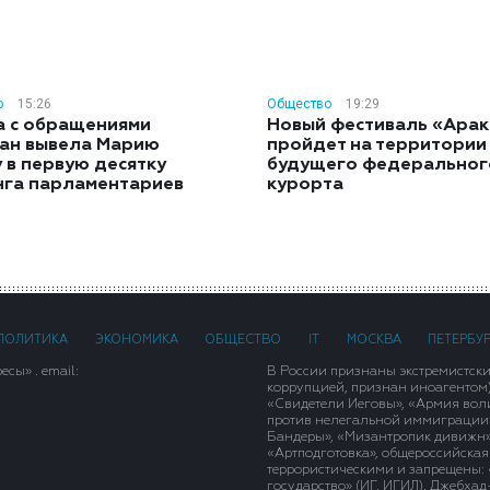
о
15:26
Общество
19:29
а с обращениями
Новый фестиваль «Арак
ан вывела Марию
пройдет на территории
 в первую десятку
будущего федеральног
нга парламентариев
курорта
ПОЛИТИКА
ЭКОНОМИКА
ОБЩЕСТВО
IT
МОСКВА
ПЕТЕРБУ
сы» . email:
В России признаны экстремистск
коррупцией, признан иноагентом
«Свидетели Иеговы», «Армия вол
против нелегальной иммиграции»,
Бандеры», «Мизантропик дивижн»
«Артподготовка», общероссийская
террористическими и запрещены: 
государство» (ИГ, ИГИЛ), Джебха