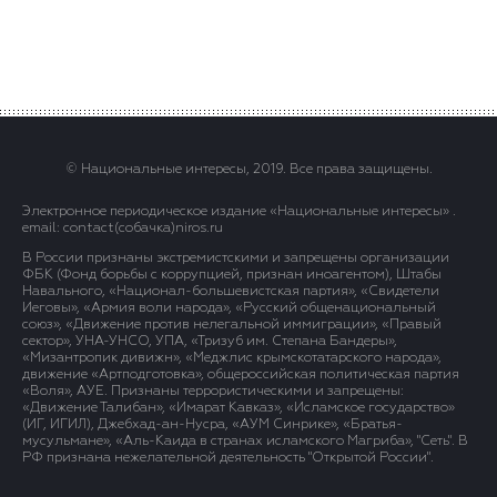
© Национальные интересы, 2019. Все права защищены.
Электронное периодическое издание «Национальные интересы» .
email: contact(сoбaчка)niros.ru
В России признаны экстремистскими и запрещены организации
ФБК (Фонд борьбы с коррупцией, признан иноагентом), Штабы
Навального, «Национал-большевистская партия», «Свидетели
Иеговы», «Армия воли народа», «Русский общенациональный
союз», «Движение против нелегальной иммиграции», «Правый
сектор», УНА-УНСО, УПА, «Тризуб им. Степана Бандеры»,
«Мизантропик дивижн», «Меджлис крымскотатарского народа»,
движение «Артподготовка», общероссийская политическая партия
«Воля», АУЕ. Признаны террористическими и запрещены:
«Движение Талибан», «Имарат Кавказ», «Исламское государство»
(ИГ, ИГИЛ), Джебхад-ан-Нусра, «АУМ Синрике», «Братья-
мусульмане», «Аль-Каида в странах исламского Магриба», "Сеть". В
РФ признана нежелательной деятельность "Открытой России".