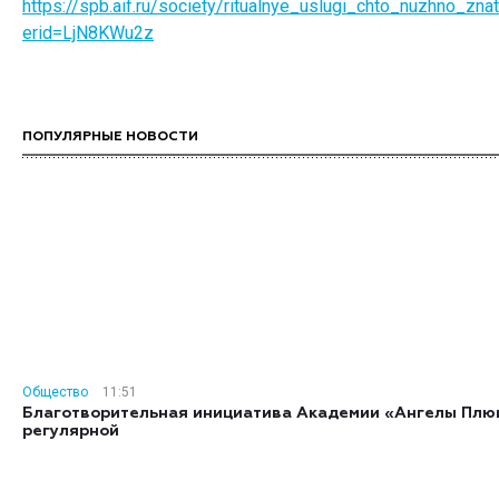
https://spb.aif.ru/society/ritualnye_uslugi_chto_nuzhno_zn
erid=LjN8KWu2z
ПОПУЛЯРНЫЕ НОВОСТИ
Общество
11:51
Благотворительная инициатива Академии «Ангелы Плю
регулярной