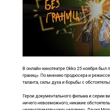
В онлайн-кинотеатре Okko 25 ноября был
границ». По мнению продюсера и режиссер
таланта, силы духа и борьбы с обстоятель
Герои документального фильма и серии ви
ничего невозможного, никакие обстоятел
целеустремлённому человеку. Данил Мотин