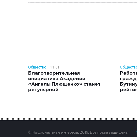
Общество
11:51
Обществ
Благотворительная
Работ
инициатива Академии
гражд
«Ангелы Плющенко» станет
Бутину
регулярной
рейти
© Национальные интересы, 2019. Все права защищены.