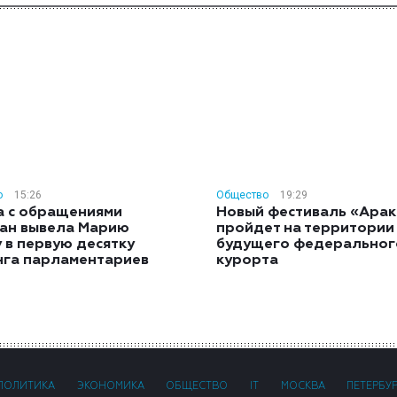
о
15:26
Общество
19:29
а с обращениями
Новый фестиваль «Арак
ан вывела Марию
пройдет на территории
 в первую десятку
будущего федеральног
нга парламентариев
курорта
ПОЛИТИКА
ЭКОНОМИКА
ОБЩЕСТВО
IT
МОСКВА
ПЕТЕРБУ