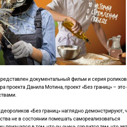
 представлен документальный фильм и серия роликов
а проекта Данила Мотина, проект «Без границ» – это
ствами.
деороликов «Без границ» наглядно демонстрируют, ч
ьства не в состоянии помешать самореализоваться
 признался в том, что он очень гордится тем, что ав