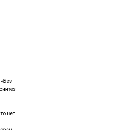
 «Без
 синтез
то нет
торам