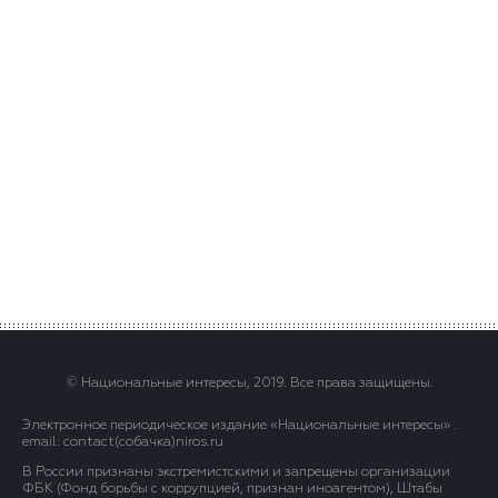
© Национальные интересы, 2019. Все права защищены.
Электронное периодическое издание «Национальные интересы» .
email: contact(сoбaчка)niros.ru
В России признаны экстремистскими и запрещены организации
ФБК (Фонд борьбы с коррупцией, признан иноагентом), Штабы