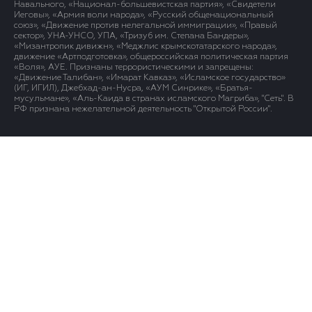
Навального, «Национал-большевистская партия», «Свидетели
Иеговы», «Армия воли народа», «Русский общенациональный
союз», «Движение против нелегальной иммиграции», «Правый
сектор», УНА-УНСО, УПА, «Тризуб им. Степана Бандеры»,
«Мизантропик дивижн», «Меджлис крымскотатарского народа»,
движение «Артподготовка», общероссийская политическая партия
«Воля», АУЕ. Признаны террористическими и запрещены:
«Движение Талибан», «Имарат Кавказ», «Исламское государство»
(ИГ, ИГИЛ), Джебхад-ан-Нусра, «АУМ Синрике», «Братья-
мусульмане», «Аль-Каида в странах исламского Магриба», "Сеть". В
РФ признана нежелательной деятельность "Открытой России".