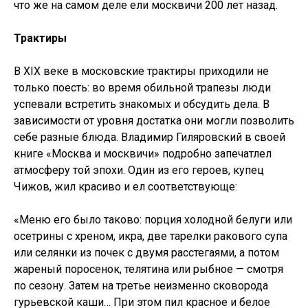
что же на самом деле ели москвичи 200 лет назад.
Трактиры
В XIX веке в московские трактиры приходили не
только поесть: во время обильной трапезы люди
успевали встретить знакомых и обсудить дела. В
зависимости от уровня достатка они могли позволить
себе разные блюда. Владимир Гиляровский в своей
книге «Москва и москвичи» подробно запечатлел
атмосферу той эпохи. Один из его героев, купец
Чижов, жил красиво и ел соответствующе:
«Меню его было таково: порция холодной белуги или
осетрины с хреном, икра, две тарелки ракового супа
или селянки из почек с двумя расстегаями, а потом
жареный поросенок, телятина или рыбное — смотря
по сезону. Затем на третье неизменно сковорода
гурьевской каши… При этом пил красное и белое