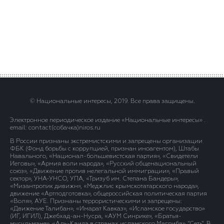
© Национальные интересы, 2019. Все права защищены.
Электронное периодическое издание «Национальные интересы» .
email: contact(сoбaчка)niros.ru
В России признаны экстремистскими и запрещены организации
ФБК (Фонд борьбы с коррупцией, признан иноагентом), Штабы
Навального, «Национал-большевистская партия», «Свидетели
Иеговы», «Армия воли народа», «Русский общенациональный
союз», «Движение против нелегальной иммиграции», «Правый
сектор», УНА-УНСО, УПА, «Тризуб им. Степана Бандеры»,
«Мизантропик дивижн», «Меджлис крымскотатарского народа»,
движение «Артподготовка», общероссийская политическая партия
«Воля», АУЕ. Признаны террористическими и запрещены:
«Движение Талибан», «Имарат Кавказ», «Исламское государство»
(ИГ, ИГИЛ), Джебхад-ан-Нусра, «АУМ Синрике», «Братья-