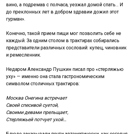
вино, а подремав с полчаса, уезжал домой спать… И
до преклонных лет в добром здравии дожил этот
гурман».
Конечно, такой прием пищи мог позволить себе не
каждый. За одним столом в трактирах собирались
представители различных сословий: купец, чиновник
и ремесленник.
Недаром Александр Пушкин писал про «стерляжью
уху» — именно она стала гастрономическим
символом столичных трактиров:
Москва Онегина встречает
Своей спесивой суетой,
Своими девами прельщает,
Стерляжьей потчует ухой…
Блюдо заказывали почти автоматически, как сегодня