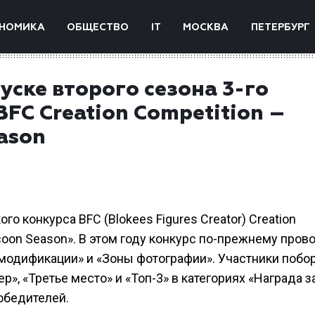
НОМИКА
ОБЩЕСТВО
IT
МОСКВА
ПЕТЕРБУРГ
уске второго сезона 3-го
BFC Creation Competition –
eason
го конкурса BFC (Blokees Figures Creator) Creation
coon Season». В этом году конкурс по-прежнему пров
модификации» и «Зоны фотографии». Участники побо
», «Третье место» и «Топ-3» в категориях «Награда з
обедителей.