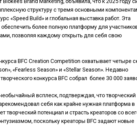
Blokees Brand Marketing, объявила, что к 2025 году 
мплексную структуру с тремя основными компонента
рс «Speed Build» и глобальная выставка работ. Эта
 обеспечить более полную платформу для участнико
тами, позволяя каждому открыть для себя свою
нкурса BFC Creation Competition охватывает четыре с
on», «Fearless Season» и «Stellar Season». Недавно
творческого конкурса BFC собрал более 30 000 заяво
необычайный всплеск, подтверждая, что творческий
 зарекомендовал себя как крайне нужная платформа в
т творческий потенциал и страсть креаторов со всег
энтузиазмом, поскольку креаторы BFC задают новые