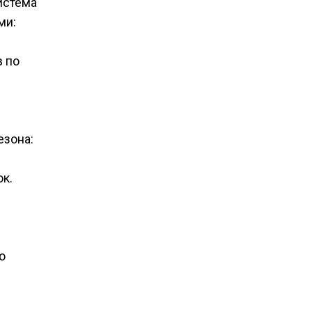
система
ми:
в по
езона:
к.
о