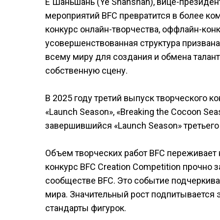
Е Шаньшань (Ye Shanshan), вице-президент 
мероприятий BFC превратится в более ко
конкурс онлайн-творчества, оффлайн-конку
усовершенствованная структура призвана
всему миру для создания и обмена талан
собственную сцену.
В 2025 году третий выпуск творческого ко
«Launch Season», «Breaking the Cocoon Seas
завершившийся «Launch Season» третьего 
Объем творческих работ BFC переживает 
конкурс BFC Creation Competition прочно
сообществе BFC. Это событие подчеркивае
мира. Значительный рост подпитывается 
стандарты фигурок.