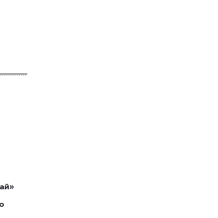
ай»
о