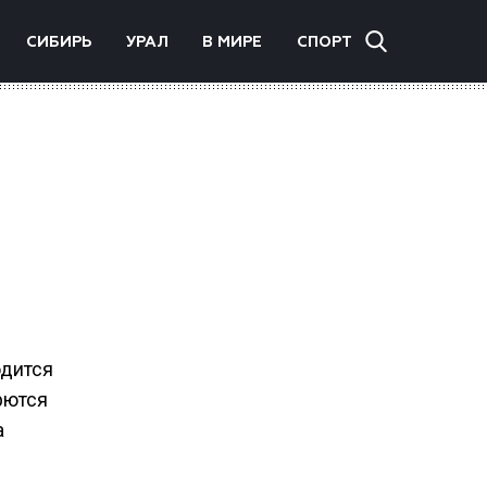
СИБИРЬ
УРАЛ
В МИРЕ
СПОРТ
одится
рются
а