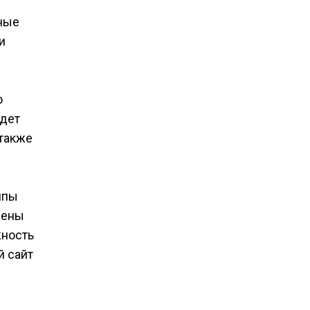
вные
и
о
удет
 также
ппы
лены
жность
й сайт