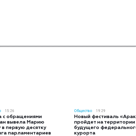
о
15:26
Общество
19:29
а с обращениями
Новый фестиваль «Арак
ан вывела Марию
пройдет на территории
 в первую десятку
будущего федеральног
нга парламентариев
курорта