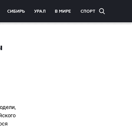
СИБИРЬ
УРАЛ
В МИРЕ
СПОРТ
ы
одели,
йского
ося