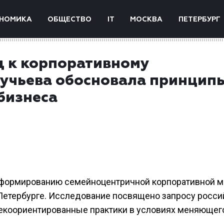
НОМИКА
ОБЩЕСТВО
IT
МОСКВА
ПЕТЕРБУРГ
 к корпоративному
Ручьева обосновала принцип
бизнеса
 формированию семейноцентричной корпоративной м
-Петербурге. Исследование посвящено запросу росси
векоориентированные практики в условиях меняющег