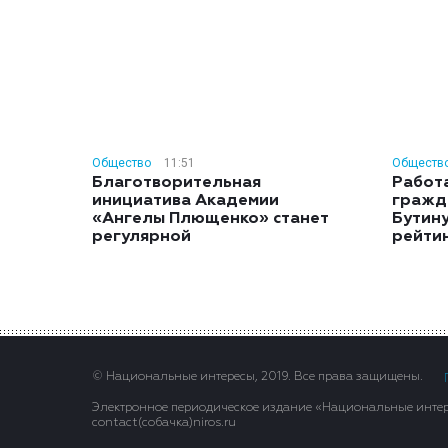
Общество
11:51
Обществ
Благотворительная
Работ
инициатива Академии
гражд
«Ангелы Плющенко» станет
Бутину
регулярной
рейти
© Национальные интересы, 2019. Все права защищены.
Электронное периодическое издание «Национальные интере
contact(сoбaчка)niros.ru