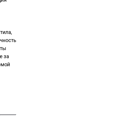
тила,
ичность
оты
е за
рмой