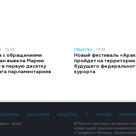
о
15:26
Общество
19:29
а с обращениями
Новый фестиваль «Арак
ан вывела Марию
пройдет на территории
 в первую десятку
будущего федеральног
нга парламентариев
курорта
ПОЛИТИКА
ЭКОНОМИКА
ОБЩЕСТВО
IT
МОСКВА
ПЕТЕРБУ
сы» . email:
В России признаны экстремистск
коррупцией, признан иноагентом
«Свидетели Иеговы», «Армия вол