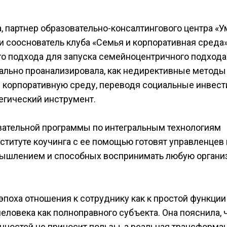
, партнер образовательно-консалтингового центра «У
и сооснователь клуба «Семья и корпоративная среда»
о подхода для запуска семейноцентричного подхода
тально проанализировала, как недирективные методы
в корпоративную среду, переводя социальные инвес
тегический инструмент.
вательной программы по интегральным технологиям
нституте коучинга с ее помощью готовят управленцев 
мышлением и способных воспринимать любую органи
 эпоха отношения к сотруднику как к простой функции
еловека как полноправного субъекта. Она пояснила, 
ностей не приносит пользы, а реальная трансформа