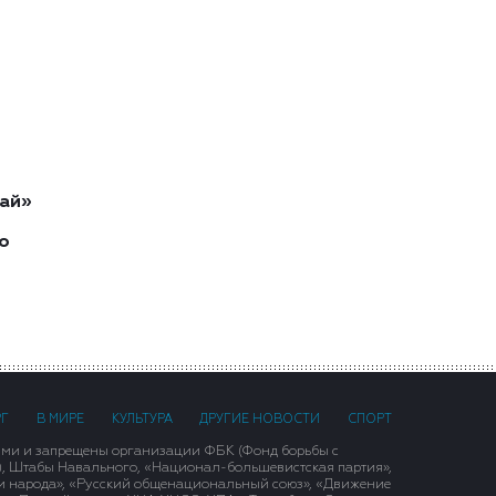
ай»
о
РГ
В МИРЕ
КУЛЬТУРА
ДРУГИЕ НОВОСТИ
СПОРТ
ими и запрещены организации ФБК (Фонд борьбы с
), Штабы Навального, «Национал-большевистская партия»,
и народа», «Русский общенациональный союз», «Движение