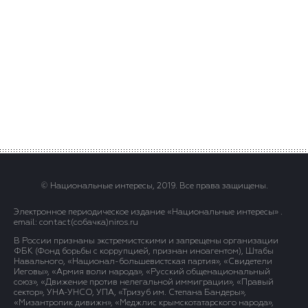
© Национальные интересы, 2019. Все права защищены.
Электронное периодическое издание «Национальные интересы» .
email: contact(сoбaчка)niros.ru
В России признаны экстремистскими и запрещены организации
ФБК (Фонд борьбы с коррупцией, признан иноагентом), Штабы
Навального, «Национал-большевистская партия», «Свидетели
Иеговы», «Армия воли народа», «Русский общенациональный
союз», «Движение против нелегальной иммиграции», «Правый
сектор», УНА-УНСО, УПА, «Тризуб им. Степана Бандеры»,
«Мизантропик дивижн», «Меджлис крымскотатарского народа»,