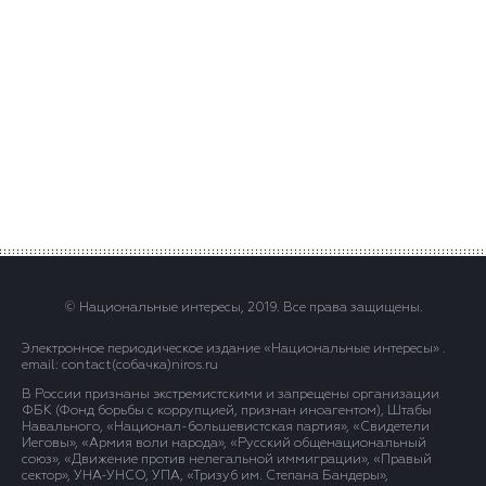
© Национальные интересы, 2019. Все права защищены.
Электронное периодическое издание «Национальные интересы» .
email: contact(сoбaчка)niros.ru
В России признаны экстремистскими и запрещены организации
ФБК (Фонд борьбы с коррупцией, признан иноагентом), Штабы
Навального, «Национал-большевистская партия», «Свидетели
Иеговы», «Армия воли народа», «Русский общенациональный
союз», «Движение против нелегальной иммиграции», «Правый
сектор», УНА-УНСО, УПА, «Тризуб им. Степана Бандеры»,