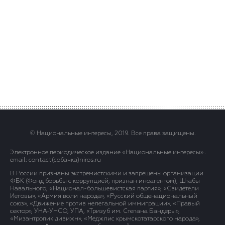
© Национальные интересы, 2019. Все права защищены.
Электронное периодическое издание «Национальные интересы» .
email: contact(сoбaчка)niros.ru
В России признаны экстремистскими и запрещены организации
ФБК (Фонд борьбы с коррупцией, признан иноагентом), Штабы
Навального, «Национал-большевистская партия», «Свидетели
Иеговы», «Армия воли народа», «Русский общенациональный
союз», «Движение против нелегальной иммиграции», «Правый
сектор», УНА-УНСО, УПА, «Тризуб им. Степана Бандеры»,
«Мизантропик дивижн», «Меджлис крымскотатарского народа»,