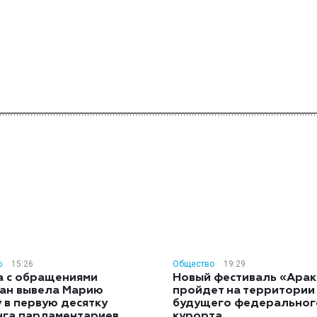
о
15:26
Общество
19:29
а с обращениями
Новый фестиваль «Арак
ан вывела Марию
пройдет на территории
 в первую десятку
будущего федеральног
нга парламентариев
курорта