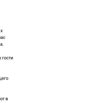
ых
нас
а.
 гости
щего
ют в