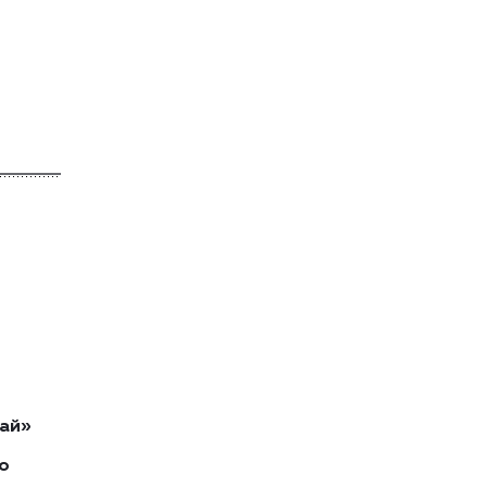
ай»
о