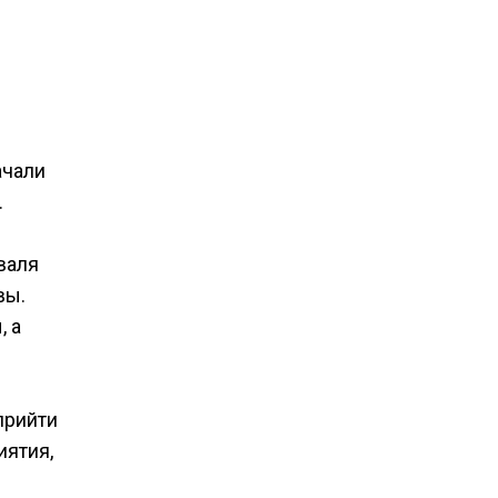
ачали
.
валя
вы.
, а
прийти
иятия,