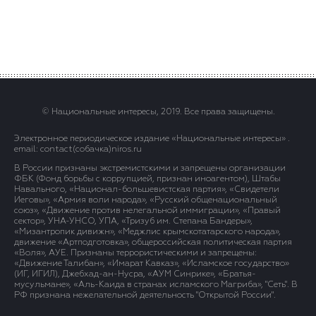
© Национальные интересы, 2019. Все права защищены.
Электронное периодическое издание «Национальные интересы» .
email: contact(сoбaчка)niros.ru
В России признаны экстремистскими и запрещены организации
ФБК (Фонд борьбы с коррупцией, признан иноагентом), Штабы
Навального, «Национал-большевистская партия», «Свидетели
Иеговы», «Армия воли народа», «Русский общенациональный
союз», «Движение против нелегальной иммиграции», «Правый
сектор», УНА-УНСО, УПА, «Тризуб им. Степана Бандеры»,
«Мизантропик дивижн», «Меджлис крымскотатарского народа»,
движение «Артподготовка», общероссийская политическая партия
«Воля», АУЕ. Признаны террористическими и запрещены:
«Движение Талибан», «Имарат Кавказ», «Исламское государство»
(ИГ, ИГИЛ), Джебхад-ан-Нусра, «АУМ Синрике», «Братья-
мусульмане», «Аль-Каида в странах исламского Магриба», "Сеть". В
РФ признана нежелательной деятельность "Открытой России".