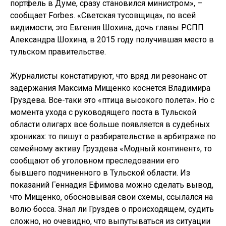
портфель в Думе, сразу становился министром», –
сообщает Forbes. «Светская тусовщица», по всей
видимости, это Евгения Шохина, дочь главы РСПП
Александра Шохина, в 2015 году получившая место в
тульском правительстве.
Журналисты констатируют, что вряд ли резонанс от
задержания Максима Мищенко коснется Владимира
Груздева. Все-таки это «птица высокого полета». Но с
момента ухода с руководящего поста в Тульской
области олигарх все больше появляется в судебных
хрониках: то пишут о разбирательстве в арбитраже по
семейному активу Груздева «Модный континент», то
сообщают об уголовном преследовании его
бывшего подчиненного в Тульской области. Из
показаний Геннадия Ефимова можно сделать вывод,
что Мищенко, обосновывая свои схемы, ссылался на
волю босса. Знал ли Груздев о происходящем, судить
сложно, но очевидно, что выпутываться из ситуации