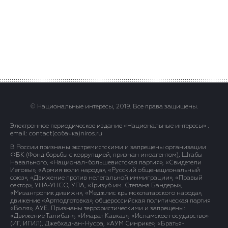
© Национальные интересы, 2019. Все права защищены.
Электронное периодическое издание «Национальные интересы» .
email: contact(сoбaчка)niros.ru
В России признаны экстремистскими и запрещены организации
ФБК (Фонд борьбы с коррупцией, признан иноагентом), Штабы
Навального, «Национал-большевистская партия», «Свидетели
Иеговы», «Армия воли народа», «Русский общенациональный
союз», «Движение против нелегальной иммиграции», «Правый
сектор», УНА-УНСО, УПА, «Тризуб им. Степана Бандеры»,
«Мизантропик дивижн», «Меджлис крымскотатарского народа»,
движение «Артподготовка», общероссийская политическая партия
«Воля», АУЕ. Признаны террористическими и запрещены:
«Движение Талибан», «Имарат Кавказ», «Исламское государство»
(ИГ, ИГИЛ), Джебхад-ан-Нусра, «АУМ Синрике», «Братья-