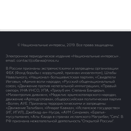
© Национальные интересы, 2019. Все права защищены.
Электронное периодическое издание «Национальные интересы» .
email: contact(сoбaчка)niros.ru
В России признаны экстремистскими и запрещены организации
ФБК (Фонд борьбы с коррупцией, признан иноагентом), Штабы
Навального, «Национал-большевистская партия», «Свидетели
Иеговы», «Армия воли народа», «Русский общенациональный
союз», «Движение против нелегальной иммиграции», «Правый
сектор», УНА-УНСО, УПА, «Тризуб им. Степана Бандеры»,
«Мизантропик дивижн», «Меджлис крымскотатарского народа»,
движение «Артподготовка», общероссийская политическая партия
«Воля», АУЕ. Признаны террористическими и запрещены:
«Движение Талибан», «Имарат Кавказ», «Исламское государство»
(ИГ, ИГИЛ), Джебхад-ан-Нусра, «АУМ Синрике», «Братья-
мусульмане», «Аль-Каида в странах исламского Магриба», "Сеть". В
РФ признана нежелательной деятельность "Открытой России".