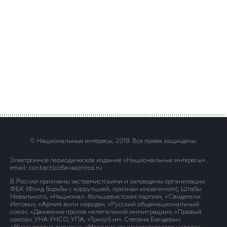
© Национальные интересы, 2019. Все права защищены.
Электронное периодическое издание «Национальные интересы» .
email: contact(сoбaчка)niros.ru
В России признаны экстремистскими и запрещены организации
ФБК (Фонд борьбы с коррупцией, признан иноагентом), Штабы
Навального, «Национал-большевистская партия», «Свидетели
Иеговы», «Армия воли народа», «Русский общенациональный
союз», «Движение против нелегальной иммиграции», «Правый
сектор», УНА-УНСО, УПА, «Тризуб им. Степана Бандеры»,